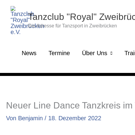
Zum
Inhalt
Tanzclub "Royal" Zweibrüc
springen
Die Adresse für Tanzsport in Zweibrücken
News
Termine
Über Uns
Tra
Neuer Line Dance Tanzkreis im
Von
Benjamin
/
18. Dezember 2022