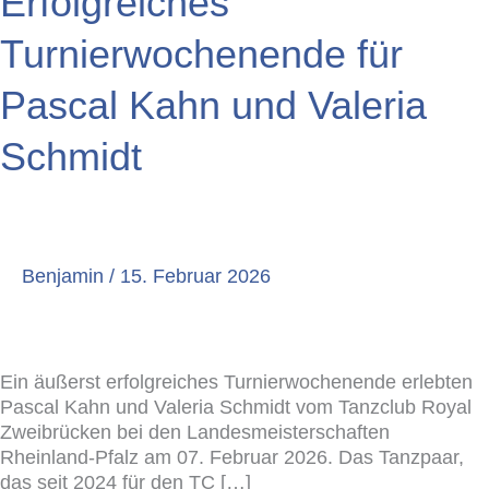
Erfolgreiches
Turnierwochenende
für
Turnierwochenende für
Pascal
Kahn
Pascal Kahn und Valeria
und
Valeria
Schmidt
Schmidt
Benjamin
/
15. Februar 2026
Ein äußerst erfolgreiches Turnierwochenende erlebten
Pascal Kahn und Valeria Schmidt vom Tanzclub Royal
Zweibrücken bei den Landesmeisterschaften
Rheinland-Pfalz am 07. Februar 2026. Das Tanzpaar,
das seit 2024 für den TC […]