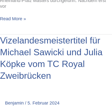
Rheinland-Pfalz Masters durchgeführt. Nachdem erst
vor
Read More »
Vizelandesmeistertitel
Vizelandesmeistertitel für
für
Michael
Michael Sawicki und Julia
Sawicki
und
Köpke vom TC Royal
Julia
Köpke
Zweibrücken
vom
TC
Royal
Zweibrücken
Benjamin
/
5. Februar 2024