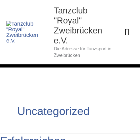
Zum
Hau
Tanzclub
Inhalt
springen
"Royal"
Zweibrücken
e.V.
Die Adresse für Tanzsport in
Zweibrücken
Uncategorized
Erfolgreiches