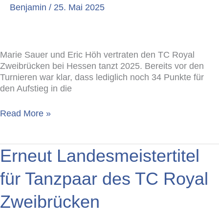
A-
Benjamin
/
25. Mai 2025
Klasse
Latein
Marie Sauer und Eric Höh vertraten den TC Royal
Zweibrücken bei Hessen tanzt 2025. Bereits vor den
Turnieren war klar, dass lediglich noch 34 Punkte für
den Aufstieg in die
Read More »
Erneut
Erneut Landesmeistertitel
Landesmeistertitel
für
für Tanzpaar des TC Royal
Tanzpaar
des
Zweibrücken
TC
Royal