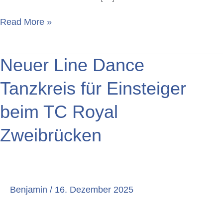
Read More »
Neuer
Neuer Line Dance
Line
Dance
Tanzkreis für Einsteiger
Tanzkreis
für
beim TC Royal
Einsteiger
beim
Zweibrücken
TC
Royal
Zweibrücken
Benjamin
/
16. Dezember 2025