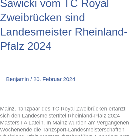
Sawicki vom TC Royal
Michael
Sawicki
Zweibrücken sind
vom
TC
Landesmeister Rheinland-
Royal
Zweibrücken
Pfalz 2024
sind
Landesmeister
Rheinland-
Pfalz
2024
Benjamin
/
20. Februar 2024
Mainz. Tanzpaar des TC Royal Zweibrücken ertanzt
sich den Landesmeistertitel Rheinland-Pfalz 2024
Masters I A Latein. In Mainz wurden am vergangenen
Wochenende die Tanzsport-Landesmeisterschaften