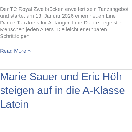
Der TC Royal Zweibrücken erweitert sein Tanzangebot
und startet am 13. Januar 2026 einen neuen Line
Dance Tanzkreis für Anfänger. Line Dance begeistert
Menschen jeden Alters. Die leicht erlernbaren
Schrittfolgen
Read More »
Marie
Marie Sauer und Eric Höh
Sauer
und
steigen auf in die A-Klasse
Eric
Höh
Latein
steigen
auf
in
die