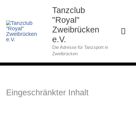
Zum
Hau
Tanzclub
Inhalt
springen
"Royal"
Zweibrücken
e.V.
Die Adresse für Tanzsport in
Zweibrücken
Eingeschränkter Inhalt